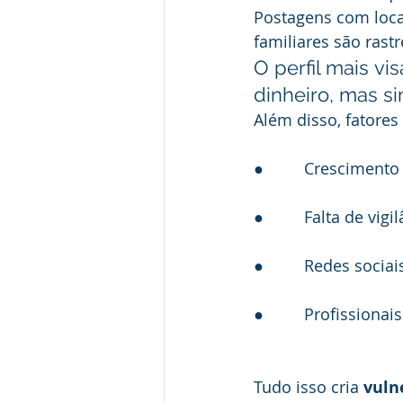
Postagens com local
familiares são rast
O perfil mais v
dinheiro, mas s
Além disso, fatore
●         Cresciment
●         Falta de vi
●         Redes soci
●         Profission
Tudo isso cria 
vuln