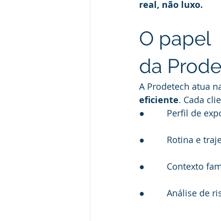
real, não luxo.
O papel 
da Prode
A Prodetech atua 
eficiente
. Cada cl
●         Perfil de ex
●         Rotina e tr
●         Contexto fa
●         Análise de 