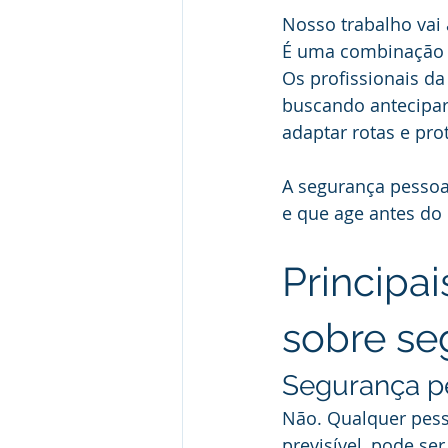
Nosso trabalho vai a
É uma combinação 
Os profissionais da
buscando antecipar 
adaptar rotas e prot
A segurança pessoal
e que age antes do 
Principai
sobre se
Segurança pe
Não. Qualquer pesso
previsível, pode ser