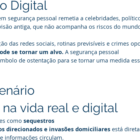
o Digital
em segurança pessoal remetia a celebridades, polític
isão antiga, que não acompanha os riscos do mundo
ão das redes sociais, rotinas previsíveis e crimes opo
ode se tornar um alvo. 
A segurança pessoal 
ímbolo de ostentação para se tornar uma medida ess
enário 
 na vida real e digital
es como 
sequestros 
s direcionados e invasões domiciliares 
está diret
ue informações circulam.