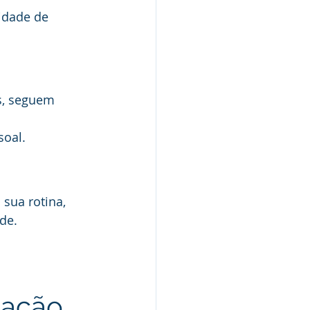
idade de 
s, seguem 
soal.
sua rotina, 
de.
tação