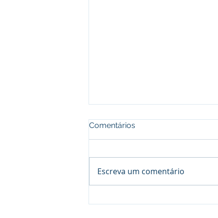
Comentários
Escreva um comentário
Segurança em Eventos:
Evite Prejuízo e Proteja Sua