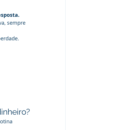
esposta.
va, sempre 
berdade.
inheiro?
otina 