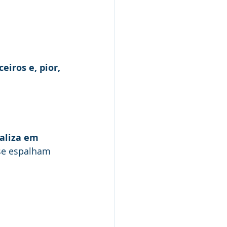
eiros e, pior, 
aliza em 
se espalham 