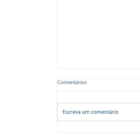
Comentários
Escreva um comentário
Segurança Pessoal Não é
"Ostentação" — É