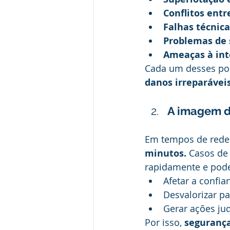
Conflitos entr
Falhas técnica
Problemas de 
Ameaças à inte
Cada um desses pon
danos irreparávei
A imagem d
Em tempos de redes 
minutos. 
Casos de
rapidamente e pod
Afetar a confia
Desvalorizar pa
Gerar ações jud
Por isso, 
segurança