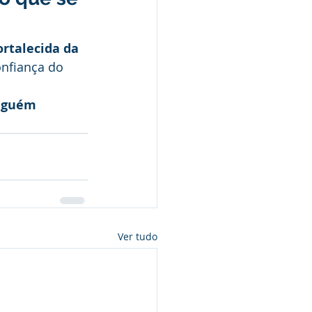
rtalecida da 
onfiança do 
nguém 
Ver tudo