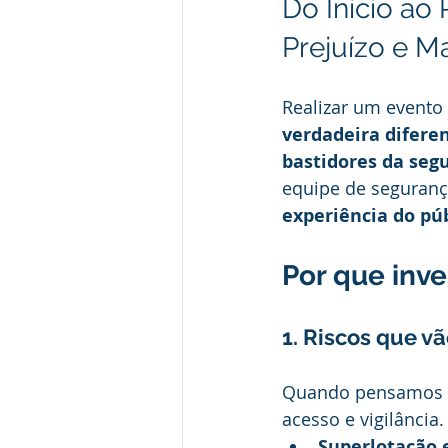
Do Início ao
Prejuízo e 
Realizar um evento 
verdadeira difere
bastidores da seg
equipe de seguranç
experiência do púb
Por que inv
1. Riscos que v
Quando pensamos e
acesso e vigilância
Superlotação 