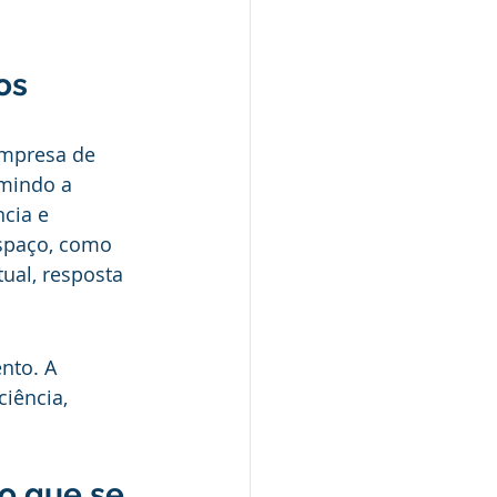
os
empresa de 
mindo a 
cia e 
spaço, como 
ual, resposta 
nto. A 
iência, 
o que se 