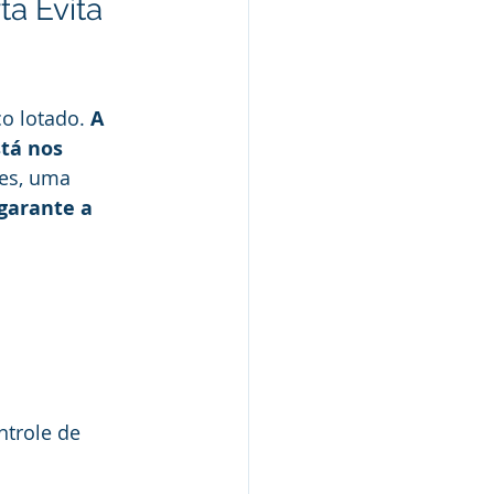
a Evita 
o lotado. 
A 
tá nos 
ões, uma 
garante a 
trole de 