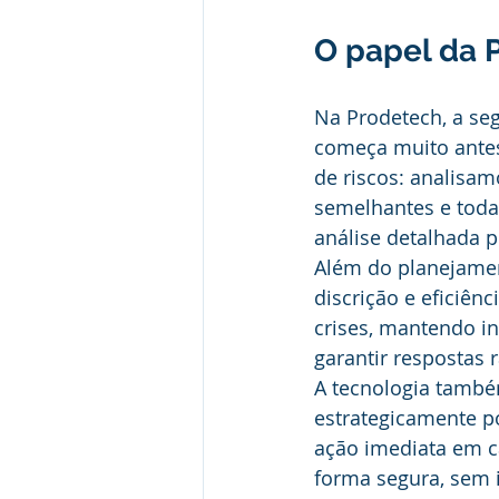
O papel da 
Na Prodetech, a se
começa muito ante
de riscos: analisamo
semelhantes e todas
análise detalhada 
Além do planejamen
discrição e eficiên
crises, mantendo i
garantir respostas 
A tecnologia també
estrategicamente p
ação imediata em ca
forma segura, sem 