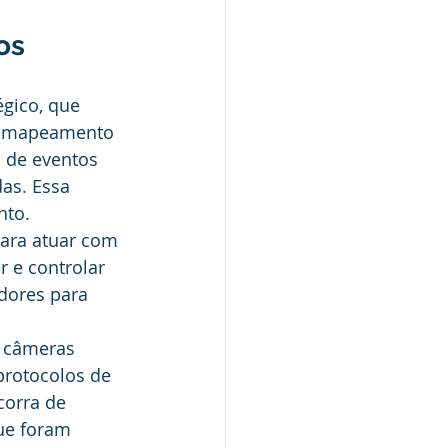
os
gico, que 
o mapeamento 
o de eventos 
as. Essa 
to. 
ara atuar com 
r e controlar 
dores para 
s câmeras 
protocolos de 
corra de 
ue foram 